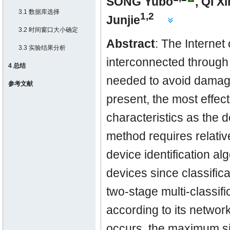
SONG Yubo
,
QI X
3.1 数据库选择
1,2
Junjie
3.2 时间窗口大小确定
Abstract
: The Internet
3.3 实验结果分析
interconnected through 
4 总结
needed to avoid damage
参考文献
present, the most effect
characteristics as the de
method requires relativ
device identification al
devices since classific
two-stage multi-classifi
according to its network
occurs, the maximum sim