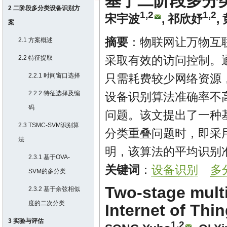
基于二阶段多分
2 二阶段多分类设备识别方
1,2
1,2
宋宇波
,
祁欣妤
,
案
摘要
：物联网让万物互
2.1 方案概述
采取有效的访问控制。
2.2 特征提取
2.2.1 时间窗口选择
只需耗费较少网络资源
2.2.2 特征选择及编
设备识别算法准确率不
码
问题。该文提出了一种
2.3 TSMC-SVM识别算
分类重叠问题时，即采
法
明，该算法的平均识别准
2.3.1 基于OVA-
关键词
：
设备识别
多
SVM的多分类
Two-stage multi
2.3.2 基于余弦相似
度的二次分类
Internet of Thi
3 实验与评估
1,2