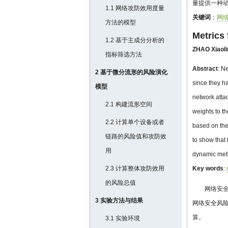
量提供一种
1.1 网络攻防效用度量
关键词
：
网
方法的模型
Metrics 
1.2 基于主成分分析的
ZHAO Xiaoli
指标筛选方法
Abstract
: N
2 基于微分流形的风险演化
since they ha
模型
network atta
2.1 构建流形空间
weights to t
2.2 计算单个设备或者
based on the
链路的风险值和攻防效
to show that
用
dynamic meth
2.3 计算整体攻防效用
Key words
:
的风险总值
网络安
3 实验方法与结果
网络安全风
算。
3.1 实验环境