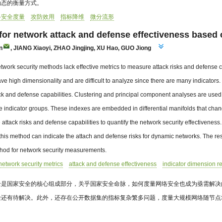
动态的衡量方式。
络安全度量
攻防效用
指标降维
微分流形
for network attack and defense effectiveness based o
n
,
JIANG Xiaoyi
,
ZHAO Jingjing
,
XU Hao
,
GUO Jiong
etwork security methods lack effective metrics to measure attack risks and defense c
ve high dimensionality and are difficult to analyze since there are many indicators
ck and defense capabilities. Clustering and principal component analyses are used 
he indicator groups. These indexes are embedded in differential manifolds that chan
 attack risks and defense capabilities to quantify the network security effectivene
 this method can indicate the attach and defense risks for dynamic networks. The re
od for network security measurements.
network security metrics
attack and defense effectiveness
indicator dimension r
全是国家安全的核心组成部分，关乎国家安全命脉，如何度量网络安全也成为亟需解决
险还有待解决。此外，还存在公开数据集的指标复杂繁多问题，度量大规模网络随节点