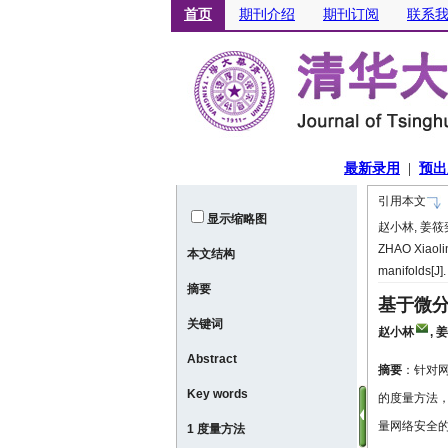
引用本文
显示缩略图
赵小林, 姜筱奕
ZHAO Xiaolin
本文结构
manifolds[J]
摘要
基于微
关键词
赵小林
,
姜
Abstract
摘要
：针对
Key words
的度量方法
量网络安全的
1 度量方法