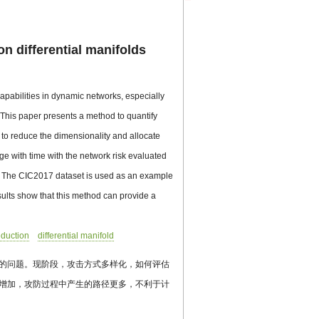
n differential manifolds
apabilities in dynamic networks, especially
. This paper presents a method to quantify
to reduce the dimensionality and allocate
ge with time with the network risk evaluated
ss. The CIC2017 dataset is used as an example
sults show that this method can provide a
eduction
differential manifold
的问题。现阶段，攻击方式多样化，如何评估
增加，攻防过程中产生的路径更多，不利于计