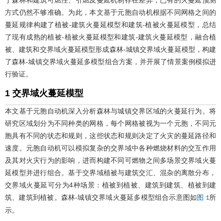
于森林和建筑可燃性、引燃及蔓延机制存在差异，已有的火蔓延预测
方式仍然不够准确。为此，本文基于元胞自动机根据不同网格之间的
蔓延规律构建了植被-建筑火蔓延模型和建筑-植被火蔓延模型，总结
了现有成熟的植被-植被火蔓延模型和建筑-建筑火蔓延模型，融合植
被、建筑和交界域火蔓延模型形成森林-城镇交界域火蔓延模型，构建
了森林-城镇交界域火蔓延多模型组合方案，并开展了情景案例模拟进
行验证。
1 交界域火蔓延模型
本文基于元胞自动机深入分析森林与城镇交界区域的火蔓延行为。将
研究区域划分为不同种类的网格，每个网格被视为一个元胞，不同元
胞具有不同的状态和规则，这些状态和规则决定了火灾的蔓延路径和
速度。元胞自动机可以模拟复杂的交界域中各种燃烧材料的交互作用
及其对火灾行为的影响，进而构建不同可燃物之间多场景交界域火蔓
延模型并进行组合。基于交界域植被与建筑交汇、混杂的离散分布，
交界域火蔓延可分为4种场景：植被到植被、建筑到建筑、植被到建
筑、建筑到植被。森林-城镇交界域火蔓延多模型组合示意图如
所
图 1
示。