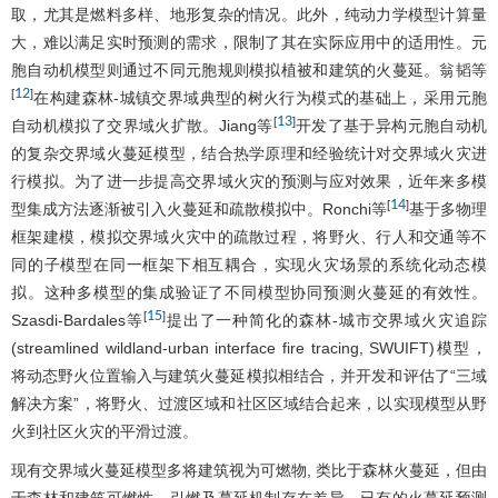
取，尤其是燃料多样、地形复杂的情况。此外，纯动力学模型计算量
大，难以满足实时预测的需求，限制了其在实际应用中的适用性。元
胞自动机模型则通过不同元胞规则模拟植被和建筑的火蔓延。翁韬等
12
[
]
在构建森林-城镇交界域典型的树火行为模式的基础上，采用元胞
13
[
]
自动机模拟了交界域火扩散。Jiang等
开发了基于异构元胞自动机
的复杂交界域火蔓延模型，结合热学原理和经验统计对交界域火灾进
行模拟。为了进一步提高交界域火灾的预测与应对效果，近年来多模
14
[
]
型集成方法逐渐被引入火蔓延和疏散模拟中。Ronchi等
基于多物理
框架建模，模拟交界域火灾中的疏散过程，将野火、行人和交通等不
同的子模型在同一框架下相互耦合，实现火灾场景的系统化动态模
拟。这种多模型的集成验证了不同模型协同预测火蔓延的有效性。
15
[
]
Szasdi-Bardales等
提出了一种简化的森林-城市交界域火灾追踪
(streamlined wildland-urban interface fire tracing, SWUIFT)模型，
将动态野火位置输入与建筑火蔓延模拟相结合，并开发和评估了“三域
解决方案”，将野火、过渡区域和社区区域结合起来，以实现模型从野
火到社区火灾的平滑过渡。
现有交界域火蔓延模型多将建筑视为可燃物, 类比于森林火蔓延，但由