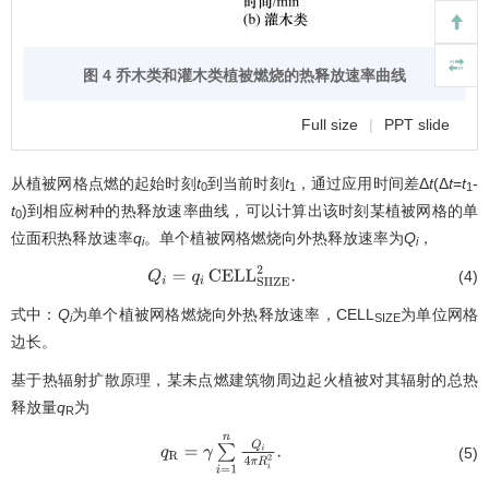
图 4 乔木类和灌木类植被燃烧的热释放速率曲线
Full size
|
PPT slide
从植被网格点燃的起始时刻
t
到当前时刻
t
，通过应用时间差Δ
t
(Δ
t
=
t
-
0
1
1
t
)到相应树种的热释放速率曲线，可以计算出该时刻某植被网格的单
0
位面积热释放速率
q
。单个植被网格燃烧向外热释放速率为
Q
，
i
i
(4)
Q
i
=
q
i
CELL
S
I
I
Z
E
2
.
式中：
Q
为单个植被网格燃烧向外热释放速率，CELL
为单位网格
i
SIZE
边长。
基于热辐射扩散原理，某未点燃建筑物周边起火植被对其辐射的总热
释放量
q
为
R
(5)
q
R
=
γ
∑
i
=
1
n
Q
i
4
π
R
i
2
.