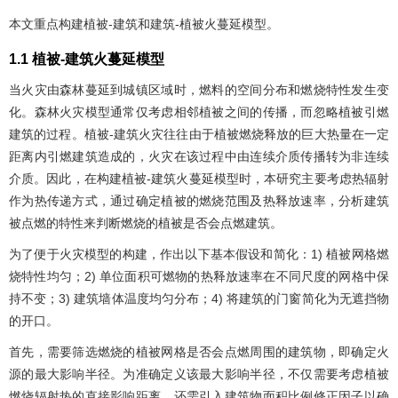
本文重点构建植被-建筑和建筑-植被火蔓延模型。
1.1 植被-建筑火蔓延模型
当火灾由森林蔓延到城镇区域时，燃料的空间分布和燃烧特性发生变
化。森林火灾模型通常仅考虑相邻植被之间的传播，而忽略植被引燃
建筑的过程。植被-建筑火灾往往由于植被燃烧释放的巨大热量在一定
距离内引燃建筑造成的，火灾在该过程中由连续介质传播转为非连续
介质。因此，在构建植被-建筑火蔓延模型时，本研究主要考虑热辐射
作为热传递方式，通过确定植被的燃烧范围及热释放速率，分析建筑
被点燃的特性来判断燃烧的植被是否会点燃建筑。
为了便于火灾模型的构建，作出以下基本假设和简化：1) 植被网格燃
烧特性均匀；2) 单位面积可燃物的热释放速率在不同尺度的网格中保
持不变；3) 建筑墙体温度均匀分布；4) 将建筑的门窗简化为无遮挡物
的开口。
首先，需要筛选燃烧的植被网格是否会点燃周围的建筑物，即确定火
源的最大影响半径。为准确定义该最大影响半径，不仅需要考虑植被
燃烧辐射热的直接影响距离，还需引入建筑物面积比例修正因子以确