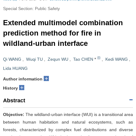
Special Section: Public Safety
Extended multimodel combination
prediction method for fire in
wildland-urban interface
Qi WANG
,
Wuqi TU
,
Zequn WU
,
Tao CHEN
*
,
Kedi WANG
,
Lida HUANG
+
Author information
+
History
Abstract
Objective:
The wildland-urban interface (WUI) is a transitional area
between human habitation and natural ecosystems, such as
forests, characterized by complex fuel distributions and diverse