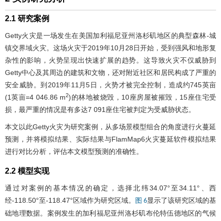
2.1 研究案例
Getty火灾是一场发生在美国加利福尼亚州洛杉矶地区的典型森林-城
镇交界域火灾。这场火灾于2019年10月28日开始，受到强风和地形复
杂性的影响，火势呈现出快速扩展的趋势。这导致火灾不仅威胁到
Getty中心及其周边的建筑和文物，还对附近社区和居民构成了严重的
安全威胁。到2019年11月5日，火势才被完全控制，造成约745英亩
2
(1英亩=4 046.86 m
)的林地被烧毁，10座房屋被摧毁，15座住宅受
损，最严重的情况是有多达7 091座住宅被判定为受威胁状态。
本文以此Getty火灾为研究案例，从多场景模型组合的角度进行火蔓延
预测，并将模拟结果、实际结果与FlamMap6火灾蔓延软件模拟结果
进行对比分析，评估本文模型预测的准确性。
2.2 模型实现
通过对案例的基本情况的确定，选择北纬34.07°至34.11°、西
经-118.50°至-118.47°区域作为研究区域。
显示了该研究区域的基
图 6
础地理数据。案例发生的加利福尼亚州洛杉矶布伦特伍德地区的气候