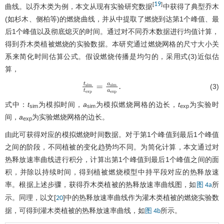
19
[
]
曲线。以乔木类为例，本文从现有实验研究数据
中获得了典型乔木
(如杉木、侧柏等)的燃烧曲线，并从中提取了燃烧到达第1个峰值、最
后1个峰值以及彻底熄灭的时间。通过对不同乔木数据进行均值计算，
得到乔木类植被燃烧的实验数据。本研究通过燃烧网格的尺寸大小关
系来简化时间估算公式。假设燃烧传播是均匀的，采用式(3)近似估
算，
(3)
t
s
i
m
t
e
x
p
=
a
s
i
m
a
e
x
p
.
式中：
t
为模拟时间，
a
为模拟燃烧网格的边长，
t
为实验时
sim
sim
exp
间，
a
为实验燃烧网格的边长。
exp
由此可获得对应的模拟燃烧时间数据。对于第1个峰值到最后1个峰值
之间的阶段，不同植被的变化趋势均不同。为简化计算，本文通过对
热释放速率曲线进行积分，计算出第1个峰值到最后1个峰值之间的面
积，并除以持续时间，得到植被燃烧模型中持平段对应的热释放速
率。根据上述步骤，获得乔木类植被的热释放速率曲线图，如
所
图 4a
示。同理，以文[
]中的热释放速率曲线作为灌木类植被的燃烧实验数
20
据，可得到灌木类植被的热释放速率曲线，如
所示。
图 4b