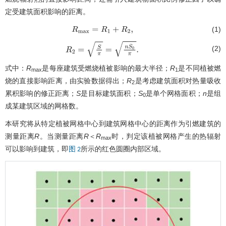
定受建筑面积影响的距离。
(1)
R
max
=
R
1
+
R
2
,
(2)
R
2
=
S
π
=
n
S
0
π
.
式中：
R
是每座建筑受燃烧植被影响的最大半径；
R
是不同植被燃
max
1
烧的直接影响距离，由实验数据得出；
R
是考虑建筑面积对热量吸收
2
累积影响的修正距离；
S
是目标建筑面积；
S
是单个网格面积；
n
是组
0
成某建筑区域的网格数。
本研究将从特定植被网格中心到建筑网格中心的距离作为引燃建筑的
测量距离
R
。当测量距离
R
＜
R
时，判定该植被网格产生的热辐射
max
可以影响到建筑，即
所示的红色圆圈内部区域。
图 2