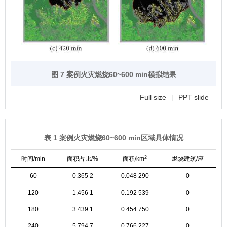
图 7 案例火灾燃烧60~600 min模拟结果
Full size
|
PPT slide
表 1 案例火灾燃烧60~600 min区域具体情况
2
时间/min
面积占比/%
面积/km
燃烧建筑/座
60
0.365 2
0.048 290
0
120
1.456 1
0.192 539
0
180
3.439 1
0.454 750
0
240
5.794 7
0.766 227
0