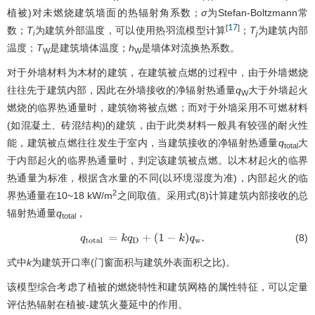
植被)对未燃烧建筑墙面的热辐射角系数；
σ
为Stefan-Boltzmann常
17
[
]
数；
T
为建筑外部温度，可以使用热羽流模型计算
；
T
为建筑内部
i
j
温度；
T
是建筑墙体温度；
h
是墙体对流换热系数。
W
W
对于外墙材料为木材的建筑，在建筑被点燃的过程中，由于外墙燃烧
往往先于建筑内部，因此在外墙接收的净辐射热通量
q
大于外墙起火
W
燃烧的临界热通量时，建筑物将被点燃；而对于外墙采用不可燃材料
(如混凝土、砖混结构)的建筑，由于此类材料一般具有较强的耐火性
能，建筑被点燃往往发生于室内，当建筑接收的净辐射热通量
q
大
total
于内部起火的临界热通量时，判定该建筑被点燃。以木材起火的临界
热通量为标准，根据含水量的不同(以环境湿度为准)，内部起火的临
2
界热通量在10~18 kW/m
之间取值。采用式(8)计算建筑内部接收的总
辐射热通量
q
，
total
(8)
q
total
=
k
q
D
+
(
1
−
k
)
q
w
.
式中
k
为建筑开口率(门窗面积与建筑外表面积之比)。
该模型综合考虑了植被的燃烧特性和建筑网格的属性特征，可以定量
评估热辐射在植被-建筑火蔓延中的作用。