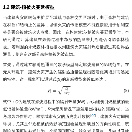
1.2 建筑-植被火蔓延模型
当建筑火灾影响范围扩展至城镇与森林交界区域时，由于森林与建筑
在材质和结构上的差异，城镇火灾的传播模型不能直接应用于预测森
林是否会被建筑火灾点燃。因此，在构建建筑-植被火蔓延模型时，本
研究通过计算建筑在燃烧过程中释放的热量来判断是否引燃森林植
被。若周围的未燃森林植被接收到建筑火灾辐射热通量超过其临界热
通量，则判定这部分森林植被为被点燃。
首先，通过建立辐射热通量的数学模型确定燃烧建筑的影响范围。在
无风环境下，建筑火灾产生的辐射热通量呈现出随着距离增加而递减
的特性。这一现象可以通过式(9)的衰减模型来近似表达，
(9)
R
=
Q
4
π
q
.
式中：
Q
为建筑在燃烧过程中的辐射热量(kW)，
q
为建筑引燃植被的最
2
低辐射热通量(kW/m
)，
R
为无风情况下建筑引燃植被的距离(m)。当
22
[
]
考虑风力作用时，根据城市火灾的历史统计数据
，建筑火灾对周围
环境，尤其是邻近植被的热影响范围会呈现出明显的方向性特征，该
影响范围可以被近似为一个椭圆形区域。综合考虑风速、风向以及建