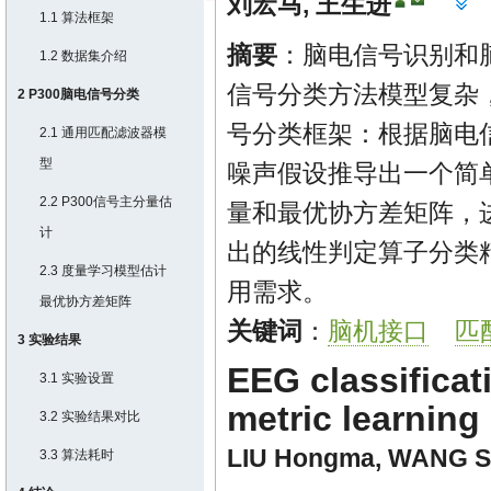
刘宏马
,
王生进
1.1 算法框架
摘要
：脑电信号识别和
1.2 数据集介绍
信号分类方法模型复杂
2 P300脑电信号分类
号分类框架：根据脑电信
2.1 通用匹配滤波器模
型
噪声假设推导出一个简
2.2 P300信号主分量估
量和最优协方差矩阵，
计
出的线性判定算子分类
2.3 度量学习模型估计
用需求。
最优协方差矩阵
关键词
：
脑机接口
匹
3 实验结果
EEG classificat
3.1 实验设置
metric learning
3.2 实验结果对比
LIU Hongma
,
WANG S
3.3 算法耗时