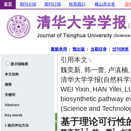
引用本文
显示缩略图
魏奕新, 韩一蕾, 卢滇楠
本文结构
清华大学学报(自然科学版), 2
摘要
WEI Yixin, HAN Yilei, L
关键词
biosynthetic pathway ev
Abstract
(Science and Technolo
Key words
基于理论可行性
1 路径评估方法
1,2
1