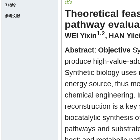
3 结论
Theoretical fea
参考文献
pathway evalua
1,2
WEI Yixin
,
HAN Yile
Abstract
:
Objective
Sy
produce high-value-add
Synthetic biology uses
energy source, thus me
chemical engineering. I
reconstruction is a key 
biocatalytic synthesis 
pathways and substrates