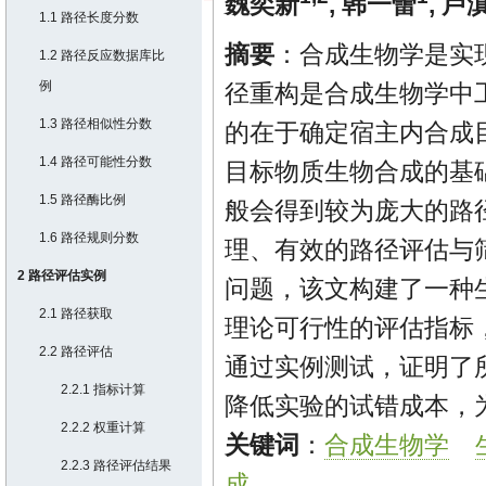
魏奕新
,
韩一蕾
,
卢
1.1 路径长度分数
摘要
：合成生物学是实
1.2 路径反应数据库比
例
径重构是合成生物学中
1.3 路径相似性分数
的在于确定宿主内合成
1.4 路径可能性分数
目标物质生物合成的基
1.5 路径酶比例
般会得到较为庞大的路
1.6 路径规则分数
理、有效的路径评估与
2 路径评估实例
问题，该文构建了一种
2.1 路径获取
理论可行性的评估指标
2.2 路径评估
通过实例测试，证明了
2.2.1 指标计算
降低实验的试错成本，
2.2.2 权重计算
关键词
：
合成生物学
2.2.3 路径评估结果
成