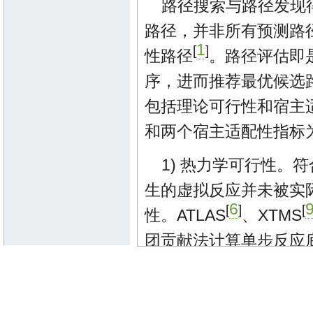
路径搜索与路径发现
路径，并非所有预测路
1
[
]
性路径
。路径评估即
序，进而推荐最优候选
包括理论可行性和宿主
和两个宿主适配性指标
1) 热力学可行性
生的虚拟反应并未被实
6
[
]
[
性。ATLAS
、XTMS
团贡献法计算单步反应
的Gibbs自由能变化
2) 化合物毒性。考