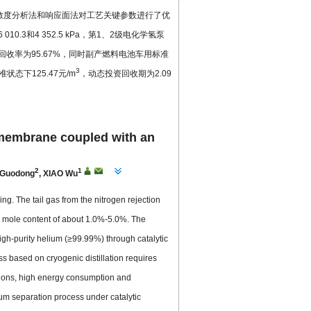
灵敏度分析法和响应面法对工艺关键参数进行了优
0.3和4 352.5 kPa，第1、2级电化学氢泵
回收率为95.67%，同时副产燃料电池车用标准
3
下125.47元/m
，动态投资回收期为2.09
 membrane coupled with an
2
1
Guodong
,
XIAO Wu
ng. The tail gas from the nitrogen rejection
um mole content of about 1.0%-5.0%. The
high-purity helium (≥99.99%) through catalytic
s based on cryogenic distillation requires
tions, high energy consumption and
ium separation process under catalytic