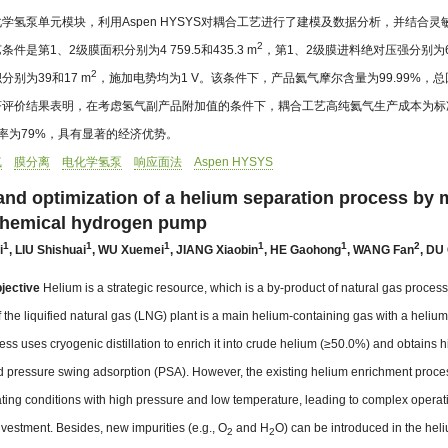
学氢泵单元模块，利用Aspen HYSYS对耦合工艺进行了建模及数据分析，并结合
2
件是第1、2级膜面积分别为4 759.5和435.3 m
，第1、2级膜进料绝对压强分别为6 01
2
分别为39和17 m
，施加电势均为1 V。该条件下，产品氦气摩尔含量为99.99%，总
评价结果表明，在考虑氢气副产品附加值的条件下，耦合工艺高纯氦气生产成本为标准状态
率为79%，具有显著的经济优势。
气
膜分离
电化学氢泵
响应面法
Aspen HYSYS
and optimization of a helium separation process by
chemical hydrogen pump
1
1
1
1
1
2
i
,
LIU Shishuai
,
WU Xuemei
,
JIANG Xiaobin
,
HE Gaohong
,
WANG Fan
,
DU 
jective
Helium is a strategic resource, which is a by-product of natural gas processi
f the liquified natural gas (LNG) plant is a main helium-containing gas with a heli
ess uses cryogenic distillation to enrich it into crude helium (≥50.0%) and obtains 
d pressure swing adsorption (PSA). However, the existing helium enrichment proces
ting conditions with high pressure and low temperature, leading to complex opera
vestment. Besides, new impurities (e.g., O
and H
O) can be introduced in the hel
2
2