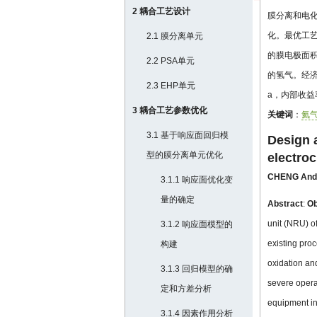
2 耦合工艺设计
膜分离和电化
化。最优工艺条
2.1 膜分离单元
的膜电极面积
2.2 PSA单元
的氢气。经济
2.3 EHP单元
a，内部收益
3 耦合工艺参数优化
关键词
：
氦
3.1 基于响应面回归模
Design 
型的膜分离单元优化
electro
CHENG And
3.1.1 响应面优化变
量的确定
Abstract
:
Ob
unit (NRU) o
3.1.2 响应面模型的
existing proc
构建
oxidation an
3.1.3 回归模型的确
severe opera
定和方差分析
equipment in
3.1.4 因素作用分析