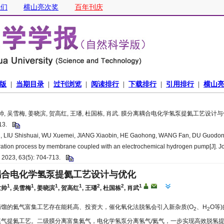
帅, 吴雪梅, 姜晓滨, 贺高红, 王璠, 杜国栋, 肖武. 膜分离耦合电化学氢泵提氦工艺设计与优化
713.
 LIU Shishuai, WU Xuemei, JIANG Xiaobin, HE Gaohong, WANG Fan, DU Guodong,
ation process by membrane coupled with an electrochemical hydrogen pump[J]. Jo
, 2023, 63(5): 704-713.
耦合电化学氢泵提氦工艺设计与优化
1
1
1
1
2
2
1
世帅
,
吴雪梅
,
姜晓滨
,
贺高红
,
王璠
,
杜国栋
,
肖武
精馏的氦气富集工艺存在能耗高、投资大，催化氧化法脱氢会引入新杂质(O
、H
O等
2
2
尾气提氦工艺。二级膜分离富集氦气，电化学氢泵分离氢气/氦气，一步实现高效脱氢