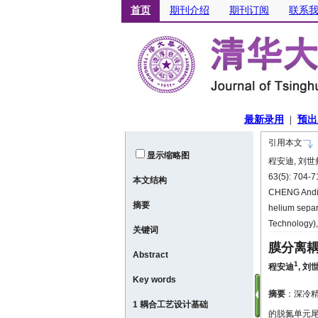
引用本文
显示缩略图
程安迪, 刘世
63(5): 704-
本文结构
CHENG Andi,
摘要
helium separ
Technology)
关键词
膜分离
Abstract
1
程安迪
,
刘
Key words
摘要
：深冷
1 耦合工艺设计基础
的脱氮单元