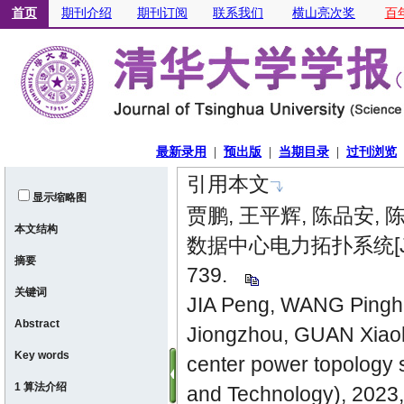
引用本文
显示缩略图
贾鹏, 王平辉, 陈品安,
本文结构
数据中心电力拓扑系统[J]. 
摘要
739.
关键词
JIA Peng, WANG Pingh
Abstract
Jiongzhou, GUAN Xiaoho
Key words
center power topology s
1 算法介绍
and Technology), 2023