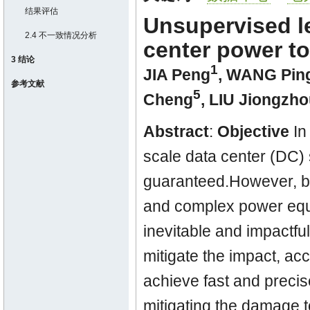
结果评估
Unsupervised le
2.4 不一致情况分析
center power t
3 结论
1
JIA Peng
,
WANG Pin
参考文献
5
Cheng
,
LIU Jiongzho
Abstract
:
Objective
In
scale data center (DC) s
guaranteed.However, b
and complex power equi
inevitable and impactfu
mitigate the impact, a
achieve fast and precise
mitigating the damage t