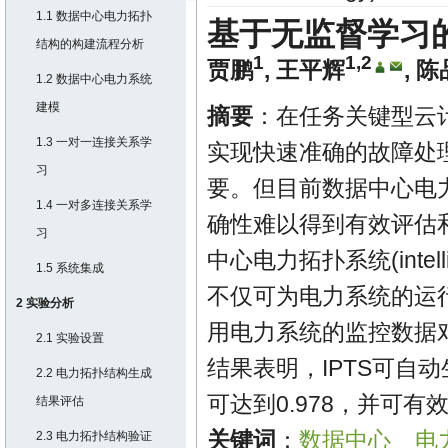
1.1 数据中心电力拓扑
基于无监督学习
结构的构建流程分析
1
1,2
贾鹏
,
王平辉
,
陈
1.2 数据中心电力系统
建模
摘要
：在任务关键型云
1.3 一对一连接关系学
实现快速准确的故障处
习
要。但目前数据中心电
1.4 一对多连接关系学
确性难以得到有效评估
习
中心电力拓扑系统(intelligen
1.5 系统集成
不仅可为电力系统的运
2 实验分析
用电力系统的监控数据
2.1 实验设置
结果表明，IPTS可自
2.2 电力拓扑结构生成
可达到0.978，并可
结果评估
关键词
：
数据中心
电
2.3 电力拓扑结构验证