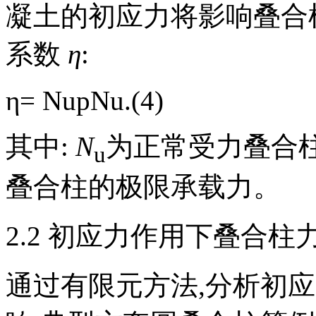
凝土的初应力将影响叠合
系数
η
:
η=
N
up
N
u
.(4)
其中:
N
为正常受力叠合柱
u
叠合柱的极限承载力。
2.2 初应力作用下叠合柱
通过有限元方法,分析初