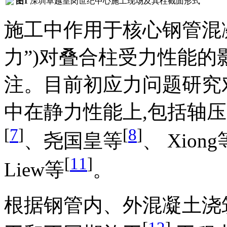
图1
深圳卓越皇岗世纪中心施工现场及其柱截面形式
施工中作用于核心钢管混
力”)对叠合柱受力性能
注。目前初应力问题研究
中在静力性能上,包括轴
[
7
]
[
8
]
、尧国皇等
、 Xiong
[
11
]
Liew等
。
根据钢管内、外混凝土浇