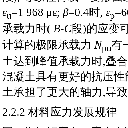
ε
=1 968 με;
β
=0.4时,
ε
=6
u
p
承载力时(
B-C
段)的应变
计算的极限承载力
N
有
pu
土达到峰值承载力时,叠
混凝土具有更好的抗压性
土承担了更大的轴力,导
2.2.2 材料应力发展规律