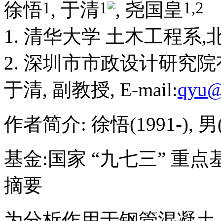
1
1
1,
2
徐悟
, 于清
, 尧国皇
1. 清华大学 土木工程系,北京
2. 深圳市市政设计研究院有
于清, 副教授, E-mail:
qyu@
作者简介: 徐悟(1991-), 
基金:
国家 “九七三” 重点基
摘要
为分析作用于钢管混凝土