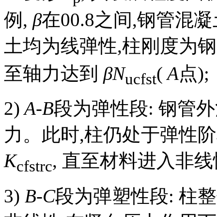
例,
β
在00.8之间,钢管
土均为线弹性,柱刚度为
至轴力达到
βN
(
A
点);
ucfst
2)
A-B
段为弹性段: 钢管
力。此时,柱仍处于弹性
K
, 直至材料进入非线
cfstrc
3)
B-C
段为弹塑性段: 柱