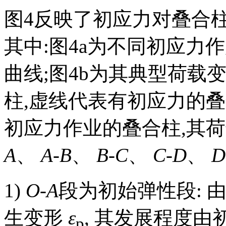
图4
反映了初应力对叠合柱
其中:
图4
a为不同初应力
曲线;
图4
b为其典型荷载
柱,虚线代表有初应力的叠
初应力作业的叠合柱,其
A
、
A-B
、
B-C
、
C-D
、
D
1)
O-A
段为初始弹性段: 
生变形
ε
, 其发展程度由
p