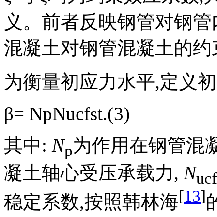
义。前者反映钢管对钢管
混凝土对钢管混凝土的约
为衡量初应力水平,定义
β=
N
p
N
ucfst
.(3)
其中:
N
为作用在钢管混凝
p
凝土轴心受压承载力,
N
ucf
[
13
]
稳定系数,按照韩林海