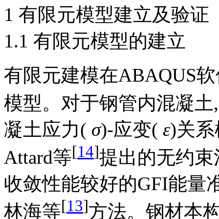
1 有限元模型建立及验证
1.1 有限元模型的建立
有限元建模在ABAQUS
模型。对于钢管内混凝土
凝土应力(
σ
)-应变(
ε
)关系
[
14
]
Attard等
提出的无约束
收敛性能较好的GFI能量
[
13
]
林海等
方法。钢材本