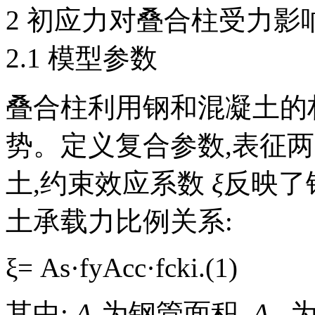
2 初应力对叠合柱受力影
2.1 模型参数
叠合柱利用钢和混凝土的
势。定义复合参数,表征
土,约束效应系数
ξ
反映了
土承载力比例关系:
ξ=
A
s
·
f
y
A
cc
·
f
cki
.(1)
其中:
A
为钢管面积,
A