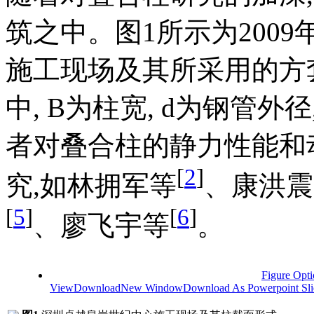
筑之中。
图1
所示为200
施工现场及其所采用的方
中, B为柱宽, d为钢管外
者对叠合柱的静力性能和
[
2
]
究,如林拥军等
、康洪震
[
5
]
[
6
]
、廖飞宇等
。
Figure Opt
View
Download
New Window
Download As Powerpoint Sli