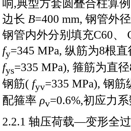
响,典型方套圆叠合柱算例
边长
B
=400 mm, 钢管外径
钢管内外分别填充C60、 
f
=345 MPa, 纵筋为8根
y
f
=335 MPa), 箍筋为直
ys
钢筋(
f
=335 MPa), 
yv
配箍率
ρ
=0.6%,初应力
v
2.2.1 轴压荷载—变形全