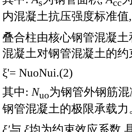
s
cc
内混凝土抗压强度标准值,
叠合柱由核心钢管混凝土
混凝土对钢管混凝土的约
ξ'=
N
uo
N
ui
.(2)
其中:
N
为钢管外钢筋混
uo
钢管混凝土的极限承载力
ξ'
与
ξ
均为约束效应系数,