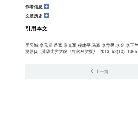
+
作者信息
+
文章历史
引用本文
吴昱城;李元景;岳骞;康克军;程建平;马豪;李荐民;李金;李玉兰
测器[J].
清华大学学报（自然科学版）
. 2013, 53(10): 136
上一篇