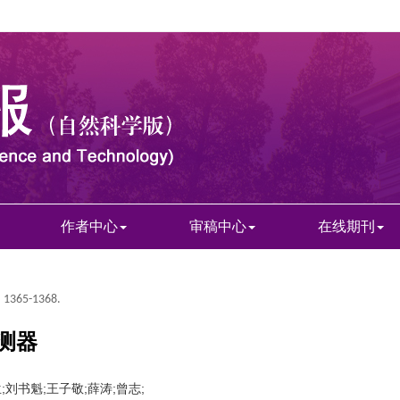
作者中心
审稿中心
在线期刊
: 1365-1368.
测器
;刘书魁;王子敬;薛涛;曾志;