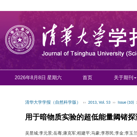
2026年8月8日 星期六
首页
关于期刊
清华大学学报（自然科学版）
››
2013, Vol. 53
››
Issue (10)
用于暗物质实验的超低能量阈锗探
吴昱城;李元景;岳骞;康克军;程建平;马豪;李荐民;李金;李玉兰