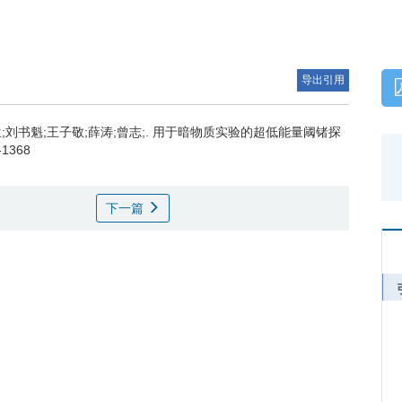
导出引用
;刘书魁;王子敬;薛涛;曾志;.
用于暗物质实验的超低能量阈锗探
5-1368
下一篇