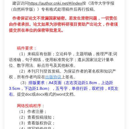
建议访问
https://author.cnki.net/#/index
按《清华大学学报
（自然科学版）》专有格式处理稿件后再行投稿。
作者保证论文不泄漏国家秘密。若发生泄密问题，一切责任
由作者承担。论文如果为涉密科研项目资助产出论文，作者须
提交所在单位的保密审批意见。
稿件要求：
（1）来稿应有创新；立论科学，主题明确，推理严谨;词
语准确，句子精练，使用标准简化字；遵从国家法定计量单
位、数字用法、标点符号及其他标准。
（2）本刊只刊登首发稿。为保证作者的署名权和知识产
权，所有作者均应在
出版协议
上签名。
（3）
排版要求：A4页面（左右页边距1.8cm，上边距
3.5cm，下边距1.8cm），五号字，单倍行距，双栏排，8页左
右
。提交doc或docx格式的word文档。
网络投稿程序
：
（1）作者注册；
（2）查看投稿须知；
（3）查看版权协议；
（4）填写稿件信息；