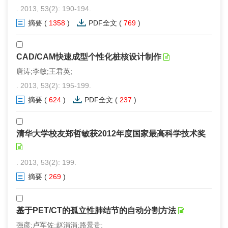
. 2013, 53(2): 190-194.
摘要
(
1358
)
PDF全文
(
769
)
CAD/CAM快速成型个性化桩核设计制作
唐涛;李敏;王君英;
. 2013, 53(2): 195-199.
摘要
(
624
)
PDF全文
(
237
)
清华大学校友郑哲敏获2012年度国家最高科学技术奖
. 2013, 53(2): 199.
摘要
(
269
)
基于PET/CT的孤立性肺结节的自动分割方法
强彦;卢军佐;赵涓涓;路景贵;