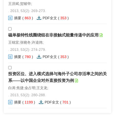
王洪斌;贺晙华;
. 2013, 53(2): 269-273.
摘要
(
863
)
PDF全文
(
353
)
磁单极特性线圈绕组在非接触式能量传递中的应用
王锦宜;张晓冬;许逵炜;
. 2013, 53(2): 274-279.
摘要
(
780
)
PDF全文
(
353
)
投资区位、进入模式选择与海外子公司存活率之间的关
系——以中国企业对外直接投资为例
白涛;焦捷;金占明;王文龙;
. 2013, 53(2): 280-288.
摘要
(
1199
)
PDF全文
(
701
)