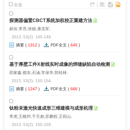
|
全选
探测器偏置CBCT系统加权校正重建方法
郝佳;李亮;张丽;康克军;
. 2013, 53(2): 145-149.
摘要
(
1312
)
PDF全文
(
645
)
基于厚壁工件X射线实时成像的焊缝缺陷自动检测
邵家鑫;都东;石涵;常保华;郭桂林;
. 2013, 53(2): 150-154.
摘要
(
1247
)
PDF全文
(
666
)
钛粉末激光快速成形三维建模与成形机理
李虎;王晓邦;于天彪;苏鹏程;王宛山;
. 2013, 53(2): 155-159.