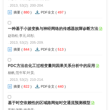
. 2013, 53(2): 200-204.
摘要
(
880
)
PDF全文
(
497
)
一种基于小波变换与神经网络的传感器故障诊断方法
赵劲松;李元;邱彤;
. 2013, 53(2): 205-209.
摘要
(
844
)
PDF全文
(
513
)
PDC方法在化工过程变量间因果关系分析中的应用
杨帆;范牛军;叶昊;
. 2013, 53(2): 210-214.
摘要
(
822
)
PDF全文
(
440
)
基于时空依赖性的区域路网短时交通流预测模型
常刚;张毅;姚丹亚;