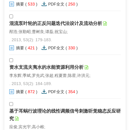
摘要
(
533
)
PDF全文
(
250
)
混流泵叶轮的正反问题迭代法设计及流动分析
邴浩;张勤昭;曹树良;谭磊;祝宝山;
. 2013, 53(2): 179-183.
摘要
(
421
)
PDF全文
(
330
)
资水支流夫夷水的水能资源利用分析
李东辉;季斌;罗先武;张超;程夏蕾;陈星;许洪元;
. 2013, 53(2): 184-189.
摘要
(
872
)
PDF全文
(
354
)
基于耳蜗行波理论的线性调频信号刺激听觉稳态反应研
究
应俊;宾光宇;高小榕;