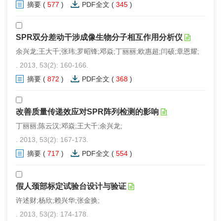
摘要
(
577
)
PDF全文
(
345
)
SPR双分差动干涉成像生物分子相互作用分析仪
余兴龙;王大千;张玮;罗昭锋;邓焱;丁丽丽;欧惠超;闫硕;章恩耀;
. 2013, 53(2): 160-166.
摘要
(
872
)
PDF全文
(
368
)
改善质量传递效应对SPR阵列检测的影响
丁丽丽;陈云汉;邓焱;王大千;余兴龙;
. 2013, 53(2): 167-173.
摘要
(
717
)
PDF全文
(
554
)
假人颈部标定试验台设计与验证
许述财;杨欣;赖兴华;张金换;
. 2013, 53(2): 174-178.