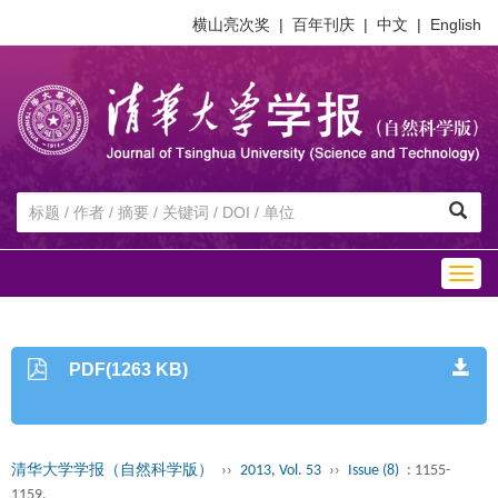
横山亮次奖
|
百年刊庆
|
中文
|
English
Togg
navig
PDF(1263 KB)
清华大学学报（自然科学版）
››
2013, Vol. 53
››
Issue (8)
: 1155-
1159.