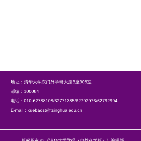
地址：清华大学东门外学研大厦B座908室
邮编：100084
电话：010-62788108/62771385/62792976/62792994
E-mail：xuebaost@tsinghua.edu.cn
版权所有 © 《清华大学学报（自然科学版）》编辑部