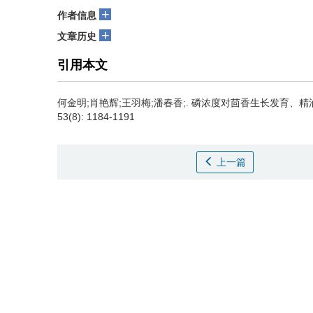
+
作者信息
+
文章历史
引用本文
何金明;肖艳辉;王羽梅;潘春香;.
磷浓度对茴香生长发育、精油
53(8): 1184-1191
上一篇