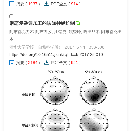
摘要
(
1937
)
PDF全文
(
914
)
形态复杂词加工的认知神经机制
阿布都克力木·阿布力孜, 江铭虎, 姚登峰, 哈里旦木·阿布都克里
木
清华大学学报（自然科学版）. 2017, 57(4): 393-398.
https://doi.org/10.16511/j.cnki.qhdxxb.2017.25.010
摘要
(
2184
)
PDF全文
(
921
)