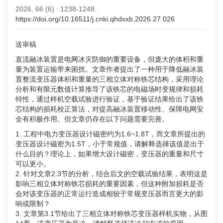
2026, 66 (6)
: 1238-1248.
https://doi.org/10.16511/j.cnki.qhdxxb.2026.27.026
送审稿
直流融冰装置是电网冰灾防御的重要设备，但庞大的体积和重
量为装置运输带来困扰。文章作者提出了一种用于降低融冰装
置整流变压器体积和重量的三相立体对称铁芯结构，采用理论
分析和有限元数值计算推导了该铁芯的电磁场时变规律和损耗
特性，通过样机空载试验进行验证，基于验证结果给出了该铁
芯结构的损耗校正算法，对提高融冰装置移动性、保障电网安
全有积极作用。但文章仍存在以下问题需要完善。
1. 工程中电力变压器设计磁密约为1.6~1.8T，而文章所提出的
变压器设计磁密为1.5T，小于常规值，请解释选择该值是出于
什么目的？理论上，如果增大设计磁密，变压器的重量和尺寸
可以更小。
2. 针对文章2.3节的分析，结合后文的空载试验结果，表明这是
影响三相立体对称铁芯损耗的重要因素，但这种附加损耗是否
会对该变压器的正常运行造成相较于常规变压器而言更大的影
响或限制？
3. 文章第3.1节给出了三相立体对称铁芯变压器样机实物，从图