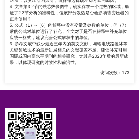
14看，该变压器为风冷，请解释选择该冷却方式的原因。
4. 文章第3.2节的铁芯热像图中，确实存在一个过热的区域，验
证了2.3节分析的准确性，但该部分发热是否会影响该变压器的
正常使用？
5. 公式（1）~（6）的解释中没有变量及参数的单位，但（7）
后的公式对单位进行了补充，全文对于是否在解释中补充单位
应统一格式，建议完善公式解释中的单位。
6. 参考文献中缺少最近三年内的英文文献，与输电线路覆冰等
关键领域技术的最新进展相关的文献覆盖不足。建议补充引用
国际或国内高水平期刊的相关研究，尤其是2023年后的最新成
果，以体现研究的时效性和前沿性。
访问次数：173