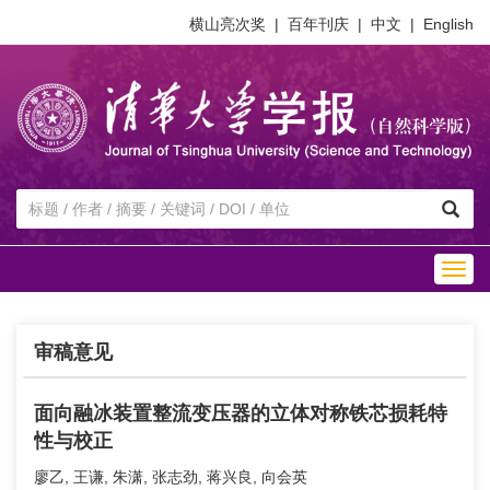
横山亮次奖
|
百年刊庆
|
中文
|
English
Togg
navig
审稿意见
面向融冰装置整流变压器的立体对称铁芯损耗特
性与校正
廖乙, 王谦, 朱潇, 张志劲, 蒋兴良, 向会英