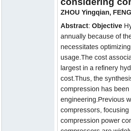
considering co
ZHOU Yingqian
,
FENG
Abstract
:
Objective
Hy
annually because of th
necessitates optimizin
usage.The cost associa
largest in a refinery h
cost.Thus, the synthes
compression has been a
engineering.Previous w
compressors, focusing 
compression power cons