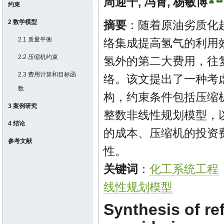
周迎千
,
冯霄
,
杨敏博
约束
2 数学模型
摘要
：随着原油劣质化
2.1 质量平衡
络集成提高氢气的利用
2.2 压缩机约束
氢外的第二大费用，往
2.3 费用计算和目标函
络。该文提出了一种考
数
构，约束条件包括压缩
3 案例研究
整数非线性规划模型，
4 结论
的成本、压缩机的投资
参考文献
性。
关键词
：
化工系统工程
线性规划模型
Synthesis of r