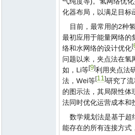
气纯度等)。氢网络优
化器布局，以满足目标
目前，最常用的2种
最初应用于能量网络的
[
络和水网络的设计优化
问题以来，夹点法在氢
9
[
]
如，Li等
利用夹点法研
11
[
]
法，Wei等
研究了流
的图示法，其局限性体
法同时优化运营成本和
数学规划法是基于超
能存在的所有连接方式