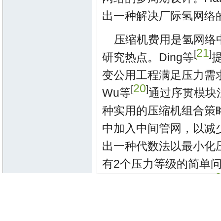
出一种解决厂际氢网络
压缩机费用是氢网络
21
[
]
研究热点。Ding等
变公用工程满足压力需
20
[
]
Wu等
通过序贯模块
种实用的压缩机组合策
中加入中间管网，以减少新
出一种代数法以最小化
有2个压力等级的简单
[
的使用。Jagannath等
压缩成本合成氢网络，提
敛。基于此，文[
25
]利