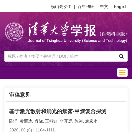
横山亮次奖
|
百年刊庆
|
中文
|
English
Togg
navig
审稿意见
基于激光散射和消光的烟雾-甲烷复合探测
陈洋, 黄丽达, 肖骁, 王科迪, 李开远, 陈涛, 袁宏永
2026, 66 (6)
: 1104-1111.