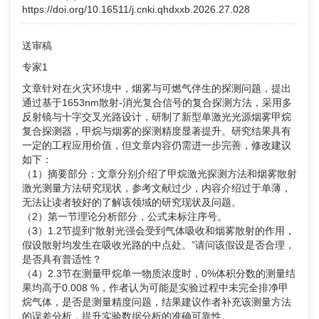
https://doi.org/10.16511/j.cnki.qhdxxb.2026.27.028
送审稿
专家1
文章针对在火灾环境中，烟雾与可燃气伴生的探测问题，提出
通过基于1653nm散射-消光复合信号的复合探测方法，采用多
反射镜与十字交叉光路设计，研制了新型单激光光源烟雾甲烷
复合探测器，甲烷与烟雾的探测精度显著提升。研究结果具有
一定的工程应用价值，但文章内容仍需进一步完善，修改建议
如下：
（1）摘要部分：文章分别介绍了甲烷激光探测方法和烟雾散射
激光测量方法研究现状，参考文献过少，内容介绍过于单薄，
无法让读者较好的了解该领域的研究现状及问题。
（2）第一节理论分析部分，公式未标注序号。
（3）1.2节提到“散射光强会受到气体吸收和烟雾散射的作用，
假设散射均发生在吸收光路的中点处。”请问该假设是否合理，
是否具有普适性？
（4）2.3节在测量甲烷单一物质浓度时，0%体积分数的测量结
果均高于0.008 %，作者认为可能是实验过程中未完全排净甲
烷气体，是否是测量精度问题，结果建议作者补充该测量方法
的误差分析，提升实验数据分析的准确可靠性。