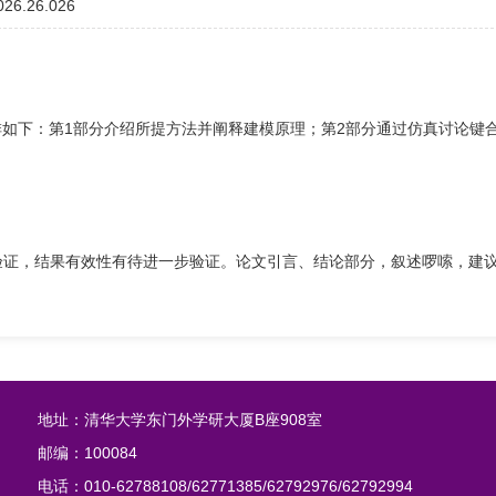
2026.26.026
排如下：第1部分介绍所提方法并阐释建模原理；第2部分通过仿真讨论键
。
验证，结果有效性有待进一步验证。论文引言、结论部分，叙述啰嗦，建
地址：清华大学东门外学研大厦B座908室
邮编：100084
电话：010-62788108/62771385/62792976/62792994