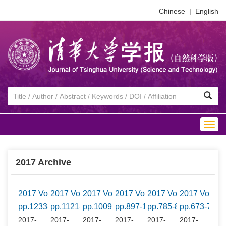
Chinese
|
English
Togg
navig
2017 Archive
2017 Vol.57 No.12
2017 Vol.57 No.11
2017 Vol.57 No.10
2017 Vol.57 No.9
2017 Vol.57 No.8
2017 Vol.57
pp.1233-1344
pp.1121-1232
pp.1009-1120
pp.897-1008
pp.785-896
pp.673-784
2017-
2017-
2017-
2017-
2017-
2017-