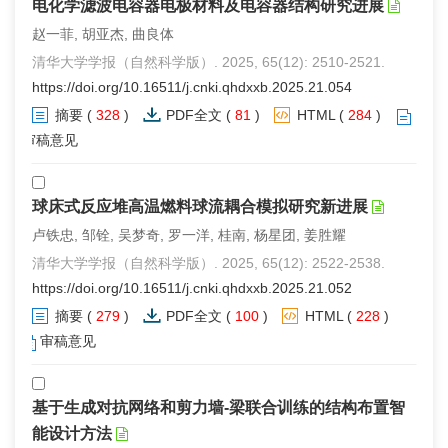
电化学滤波电容器电极材料及电容器结构研究进展
赵一菲, 胡亚杰, 曲良体
清华大学学报（自然科学版）. 2025, 65(12): 2510-2521.
https://doi.org/10.16511/j.cnki.qhdxxb.2025.21.054
摘要
(
328
)
PDF全文
(
81
)
HTML
(
284
)
审稿意见
球床式反应堆高温燃料球流耦合模拟研究新进展
卢铁忠, 邹铨, 吴梦奇, 罗一洋, 桂南, 杨星团, 姜胜耀
清华大学学报（自然科学版）. 2025, 65(12): 2522-2538.
https://doi.org/10.16511/j.cnki.qhdxxb.2025.21.052
摘要
(
279
)
PDF全文
(
100
)
HTML
(
228
)
审稿意见
基于生成对抗网络和剪力墙-梁联合训练的结构布置智
能设计方法