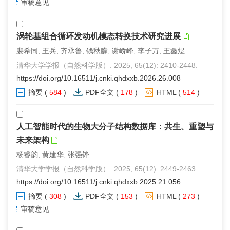
审稿意见
涡轮基组合循环发动机模态转换技术研究进展
裴希同, 王兵, 齐承鲁, 钱秋朦, 谢峤峰, 李子万, 王鑫煜
清华大学学报（自然科学版）. 2025, 65(12): 2410-2448.
https://doi.org/10.16511/j.cnki.qhdxxb.2026.26.008
摘要
(
584
)
PDF全文
(
178
)
HTML
(
514
)
人工智能时代的生物大分子结构数据库：共生、重塑与
未来架构
杨睿韵, 黄建华, 张强锋
清华大学学报（自然科学版）. 2025, 65(12): 2449-2463.
https://doi.org/10.16511/j.cnki.qhdxxb.2025.21.056
摘要
(
308
)
PDF全文
(
153
)
HTML
(
273
)
审稿意见